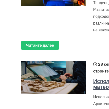
Тенденц
Развити
подходо
различн
не являю
Читайте далее
28 се
строите
Испо
матер
Использ
Архитект