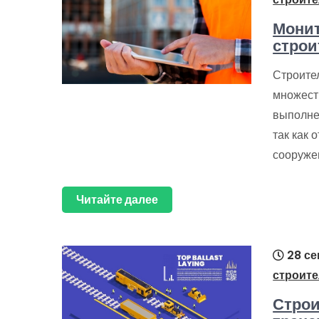
Монит
строи
Строите
множест
выполне
так как 
сооружен
Читайте далее
28 се
строите
Строи