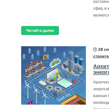
постоян
сфер, в
являетс
Читайте далее
28 се
строите
Архит
энерг
Архитек
энергоэ
важная т
необход