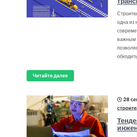
транс
Строите
одна из
совреме
важным 
позволя
обходит
Читайте далее
28 се
строите
Тенде
инже