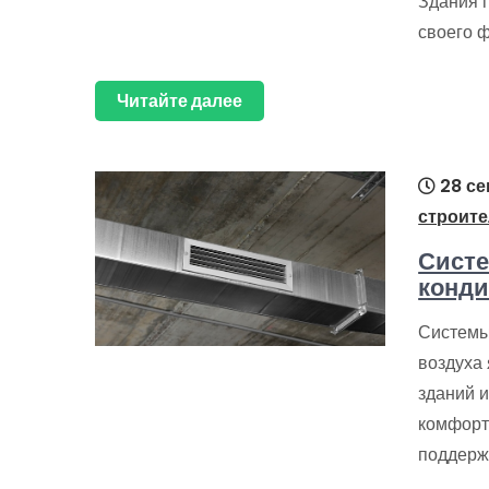
Здания 
своего 
Читайте далее
28 се
строите
Систе
конди
Системы
воздуха
зданий 
комфорт
поддерж