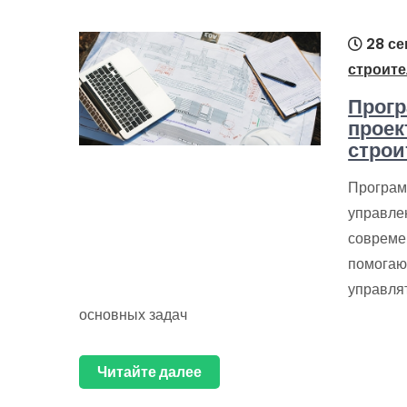
28 се
строите
Прогр
проек
строи
Програм
управле
совреме
помогаю
управля
основных задач
Читайте далее