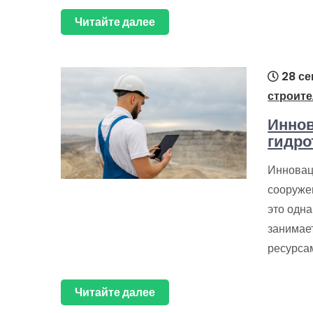
Читайте далее
28 се
строите
Иннов
гидро
Инновац
сооруже
это одна
занимае
ресурсам
Читайте далее